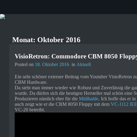
SX-64 Retro Gaming und Vintage
Computing – Spielkonsolen und
Computer aus der guten alten Zeit.
Monat:
Oktober 2016
VisioRetron: Commodore CBM 8050 Floppy
Posted on
18. Oktober 2016
in
Aktuell
Ein sehr schöner externer Beitrag vom Youtuber VisioRetron
CBM Hardware.
Da sieht man immer wieder wie Robust und Zuverlässig die ga
wurde. Da dürfen sich die heutigen Hersteller mal schön eine 
Produzieren nämlich eher für die
Müllhalde
. Ich hoffe das er i
auch zeigt wie er die CBM 8050 Floppy mit dem
VC-1112 IE
VC-20 betreibt.