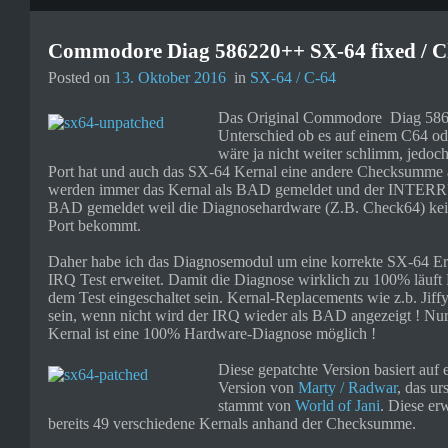
Commodore Diag 586220++ SX-64 fixed / 
Posted on
13. Oktober 2016
in
SX-64 / C-64
Das Original Commodore Diag 5862
Unterschied ob es auf einem C64 od
wäre ja nicht weiter schlimm, jedoc
Port hat und auch das SX-64 Kernal eine andere Checksumme a
werden immer das Kernal als BAD gemeldet und der INTERRUP
BAD gemeldet weil die Diagnosehardware (Z.B. Check64) k
Port bekommt.
Daher habe ich das Diagnosemodul um eine korrekte SX-64 Er
IRQ Test erweitet. Damit die Diagnose wirklich zu 100% läuf
dem Test eingeschaltet sein. Kernal-Replacements wie z.b. Jif
sein, wenn nicht wird der IRQ wieder als BAD angezeigt ! Nu
Kernal ist eine 100% Hardware-Diagnose möglich !
Diese gepatchte Version basiert auf 
Version von
Marty / Radwar
, das u
stammt von
World of Jani
. Diese er
bereits 49 verschiedene Kernals anhand der Checksumme.